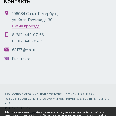
Контакты
196084
Санкт-Петербург
,
ул. Коли Томчака, д. 30
Схема проезда
8 (812) 449-07-66
8 (812) 448-75-35
63177@mail.ru
Вконтакте
Общество с ограниченной ответственностью «ПРАКТИКА»
196006, город Санкт-Петербург,ул.Коли Томчака, д. 32 лит. Б, пом. 9н,
к. 5
ИНН: 7810476217
Мы используем cookie и технические данные для работы сайта и
ОГРН: 1077847410266
анализа посещаемости. Вы можете управлять настройками cookie