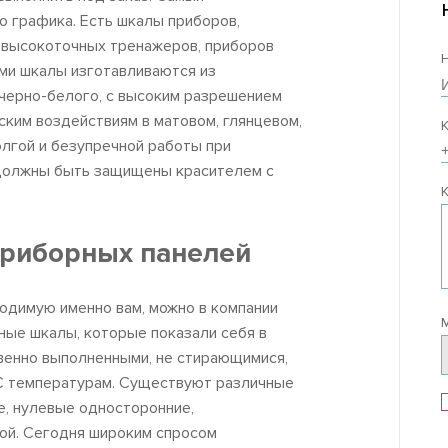
о графика. Есть шкалы приборов,
 высокоточных тренажеров, приборов
ми шкалы изготавливаются из
черно-белого, с высоким разрешением
ским воздействиям в матовом, глянцевом,
олгой и безупречной работы при
 должны быть защищены красителем с
приборных панелей
одимую именно вам, можно в компании
М
ные шкалы, которые показали себя в
венно выполненными, не стирающимися,
°С температурам. Существуют различные
е, нулевые односторонние,
вой. Сегодня широким спросом