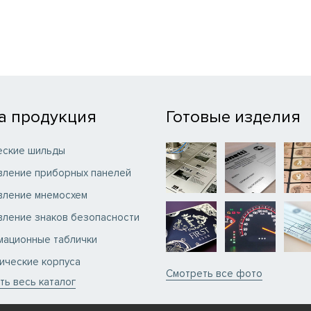
а продукция
Готовые изделия
еские шильды
вление приборных панелей
вление мнемосхем
вление знаков безопасности
ационные таблички
ические корпуса
Смотреть вcе фото
ть весь каталог